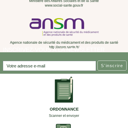
Ministère des Affaires Sociales et de la Santé
www.social-sante.gouv.fr
Agence nationale de sécurité du médicament et des produits de santé
http://ansm.sante.fr/
INSCRIVEZ-VOUS À LA NEWSLETTER
S'inscrire
ORDONNANCE
Scanner et envoyer