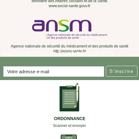
Ministère des Affaires Sociales et de la Santé
www.social-sante.gouv.fr
Agence nationale de sécurité du médicament et des produits de santé
http://ansm.sante.fr/
INSCRIVEZ-VOUS À LA NEWSLETTER
S'inscrire
ORDONNANCE
Scanner et envoyer