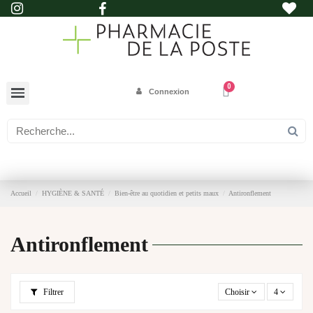
Connexion
Accueil
HYGIÈNE & SANTÉ
Bien-être au quotidien et petits maux
Antironflement
Antironflement
Filtrer
Choisir
4