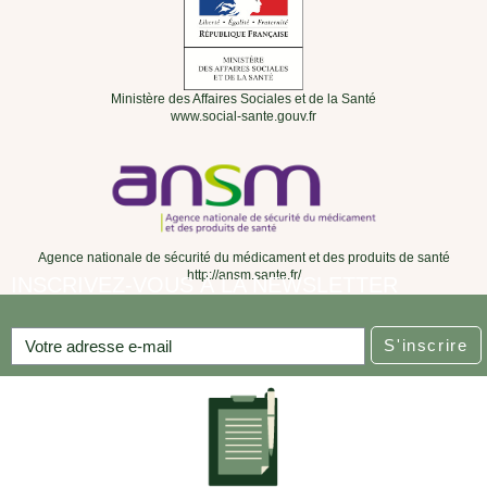
Ministère des Affaires Sociales et de la Santé
www.social-sante.gouv.fr
Agence nationale de sécurité du médicament et des produits de santé
http://ansm.sante.fr/
INSCRIVEZ-VOUS À LA NEWSLETTER
S'inscrire