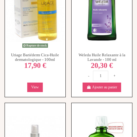
Rupture de stock
Uriage Bariéderm Cica-Huile
Weleda Huile Relaxante à la
dermatologique - 100ml
Lavande - 100 ml
17,90 €
20,30 €
-
+
View
Ajouter au panier