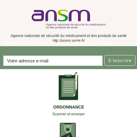
Agence nationale de sécurité du médicament et des produits de santé
http://ansm.sante.fr/
INSCRIVEZ-VOUS À LA NEWSLETTER
S'inscrire
ORDONNANCE
Scanner et envoyer