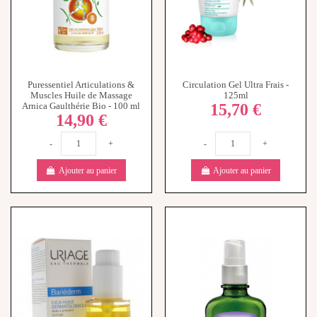
Puressentiel Articulations &
Circulation Gel Ultra Frais -
Muscles Huile de Massage
125ml
15,70 €
Arnica Gaulthérie Bio - 100 ml
14,90 €
-
+
-
+
Ajouter au panier
Ajouter au panier