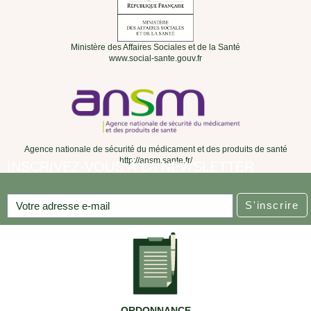
Ministère des Affaires Sociales et de la Santé
www.social-sante.gouv.fr
Agence nationale de sécurité du médicament et des produits de santé
http://ansm.sante.fr/
INSCRIVEZ-VOUS À LA NEWSLETTER
S'inscrire
ORDONNANCE