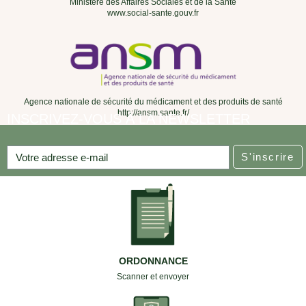
Ministère des Affaires Sociales et de la Santé
www.social-sante.gouv.fr
Agence nationale de sécurité du médicament et des produits de santé
http://ansm.sante.fr/
INSCRIVEZ-VOUS À LA NEWSLETTER
S'inscrire
ORDONNANCE
Scanner et envoyer