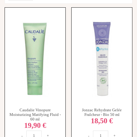
Caudalie Vinopure
Jonzac Rehydrate Gelée
Moisturizing Matifying Fluid -
Fraîcheur - Bio 50 ml
18,50 €
60 ml
19,90 €
-
+
-
+