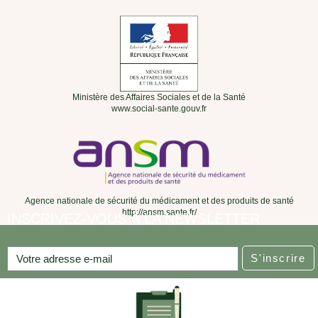
Ministère des Affaires Sociales et de la Santé
www.social-sante.gouv.fr
Agence nationale de sécurité du médicament et des produits de santé
http://ansm.sante.fr/
INSCRIVEZ-VOUS À LA NEWSLETTER
S'inscrire