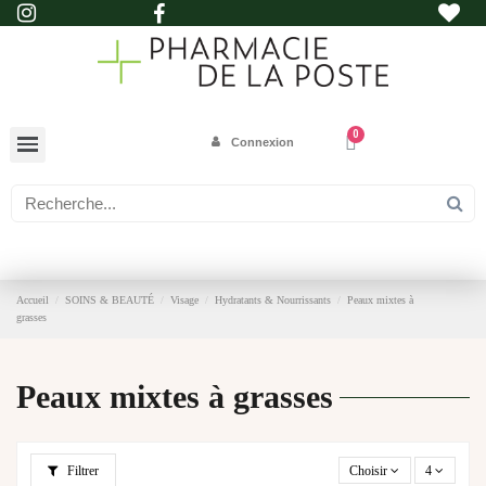
Connexion
Accueil
SOINS & BEAUTÉ
Visage
Hydratants & Nourrissants
Peaux mixtes à
grasses
Peaux mixtes à grasses
Filtrer
Choisir
4