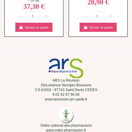
20,90 €
- 50 ml
37,30 €
-
+
-
+
Ajouter au panier
Ajouter au panier
ARS La Réunion
2bis,Avenue Georges Brassens
CS 61002 - 97743 Saint Denis CEDEX
9 02 62 97 90 00
www.lareunion.ars.sante.fr
Ordre national des pharmaciens
www.ordre.pharmacien.fr