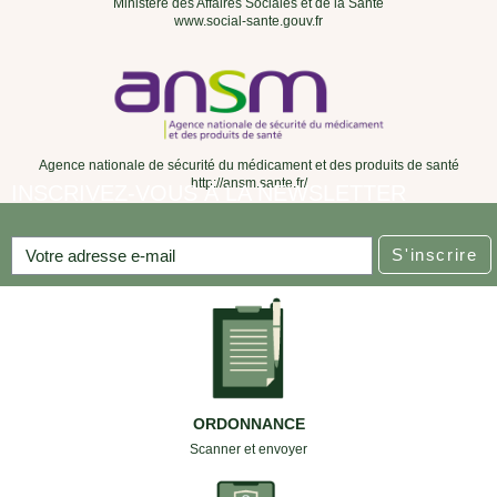
Ministère des Affaires Sociales et de la Santé
www.social-sante.gouv.fr
Agence nationale de sécurité du médicament et des produits de santé
http://ansm.sante.fr/
INSCRIVEZ-VOUS À LA NEWSLETTER
S'inscrire
ORDONNANCE
Scanner et envoyer