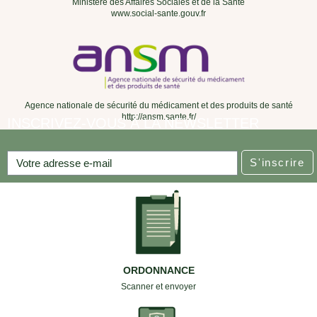
Ministère des Affaires Sociales et de la Santé
www.social-sante.gouv.fr
Agence nationale de sécurité du médicament et des produits de santé
http://ansm.sante.fr/
INSCRIVEZ-VOUS À LA NEWSLETTER
S'inscrire
ORDONNANCE
Scanner et envoyer