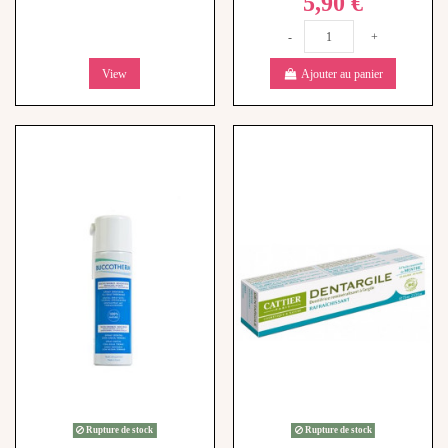
View
Ajouter au panier
Rupture de stock
Rupture de stock
Spray Dentaire - 200ml
Cattier dentargile dentifrice
7,50 €
rafraîchissant à l'argile - lot de 2