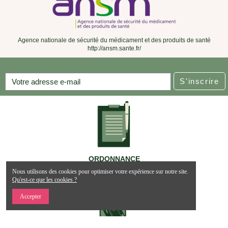
9,50 €
3,99 €
-
+
View
Ajouter au panier
Rupture de stock