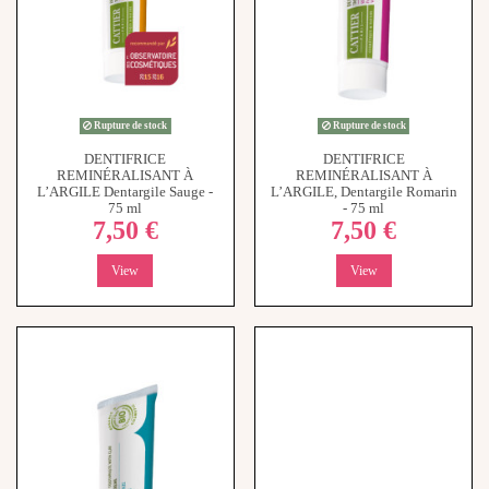
Rupture de stock
Rupture de stock
DENTIFRICE
DENTIFRICE
REMINÉRALISANT À
REMINÉRALISANT À
L’ARGILE Dentargile Sauge -
L’ARGILE, Dentargile Romarin
75 ml
- 75 ml
7,50 €
7,50 €
View
View
Rupture de stock
CB12 Bain de bouche - 500ml
20,50 €