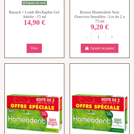
Bausch + Lomb BloXaphte Gel
Boiron Homéodent Soin
Adulte - 15 ml
Gencives Sensibles - Lot de 2 x
14,90 €
75 ml
9,20 €
-
+
View
Ajouter au panier