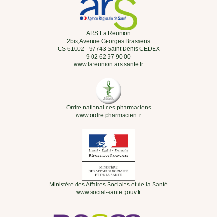
-
+
-
+
Ajouter au panier
Ajouter au panier
Rupture de stock
Elgydium Gel Dentifrice Multi-
Elgydium Performance brosse à
Actions - Lot de 2 x 75 ml
dents souple - 1unité