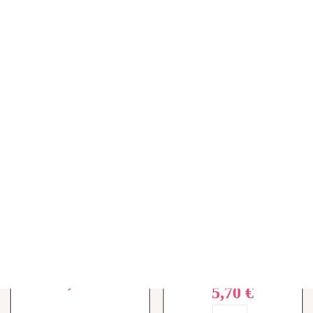
Rupture de stock
Spray Buccal Menthe, 15 ml
Arthrodont Expert Dentifrice
6,44 €
Gencives Irritées - 50 ml
5,70 €
-
+