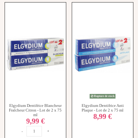
Rupture de stock
Elgydium Dentifrice Blancheur
Elgydium Dentifrice Anti
Fraîcheur Citron - Lot de 2 x 75
Plaque - Lot de 2 x 75 ml
8,99 €
ml
9,99 €
-
+
Ajouter au panier
View