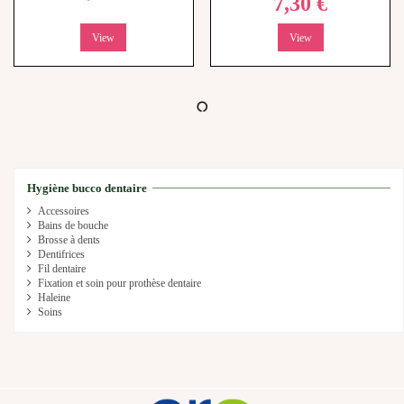
View
View
Nous utilisons des cookies pour optimiser votre expérience sur notre site.
Elgydium Gratte-Langue
Elgydium Fresh Pocket - 12
Qu'est-ce que les cookies ?
Couleur : Bleu - 1 unité
pastilles à sucer
5,80 €
4,70 €
Accepter