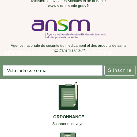
Ministère des Affaires Sociales et de la Santé
www.social-sante.gouv.fr
Agence nationale de sécurité du médicament et des produits de santé
http://ansm.sante.fr/
INSCRIVEZ-VOUS À LA NEWSLETTER
S'inscrire
ORDONNANCE
Scanner et envoyer