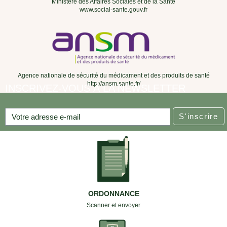
Ministère des Affaires Sociales et de la Santé
www.social-sante.gouv.fr
Agence nationale de sécurité du médicament et des produits de santé
http://ansm.sante.fr/
INSCRIVEZ-VOUS À LA NEWSLETTER
S'inscrire
ORDONNANCE
Scanner et envoyer