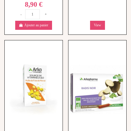
-
+
Ajouter au panier
View
Arkogélules Huile de Foie de
Arkofluide Radis Noir - 20
Morue - 220 gélules
ampoules