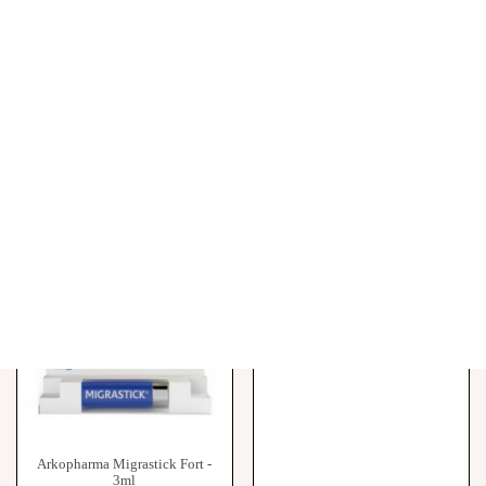
Filtrer
Choisir
24
Rupture de stock
ARKOGÉLULES® Oméga 3 -
60 gélules
9,90 €
Arkopharma Migrastick Fort -
3ml
8,90 €