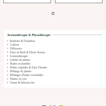
Nous utilisons des cookies pour optimiser votre expérience sur notre site.
Herbesan Infusion Respiratoire
Infusion mélisse – sommeil
Qu'est-ce que les cookies ?
Bio - 20 Sachets
serein Bio, 20 sachets
4,90 €
4,90 €
Accepter
-
+
-
+
Ajouter au panier
Ajouter au panier