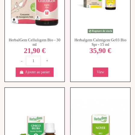
Rupture de stock
HerbalGem Celluligem Bio - 30
Herbalgem Calmigem Gc03 Bio
ml
Spr - 15 ml
21,90 €
35,90 €
-
+
Ajouter au panier
View