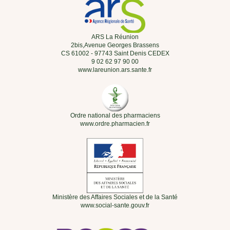
Herbesan Infusion Bio Perte de
Herbesan Infusion Minceur Bio
Poids - 20 Sachets
- 20 Sachets
4,90 €
4,90 €
-
+
-
+