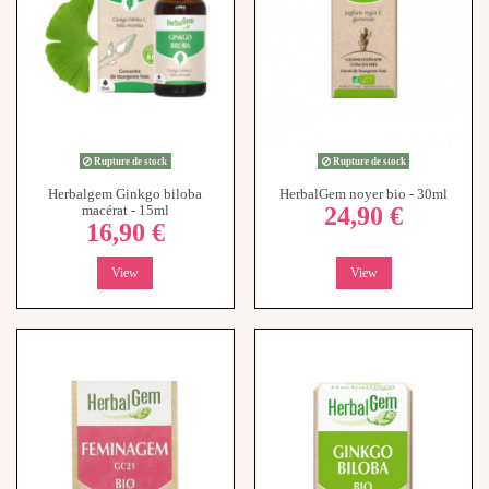
Rupture de stock
Rupture de stock
Herbalgem Ginkgo biloba
HerbalGem noyer bio - 30ml
24,90 €
macérat - 15ml
16,90 €
View
View