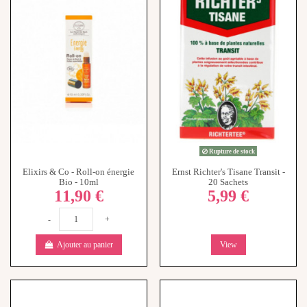
Rupture de stock
Elixirs & Co - Roll-on énergie
Ernst Richter's Tisane Transit -
Bio - 10ml
20 Sachets
11,90 €
5,99 €
-
+
Ajouter au panier
View