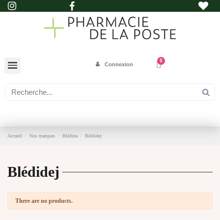
Connexion
Accueil
Nos marques
Blédina
Blédidej
Blédidej
There are no products.