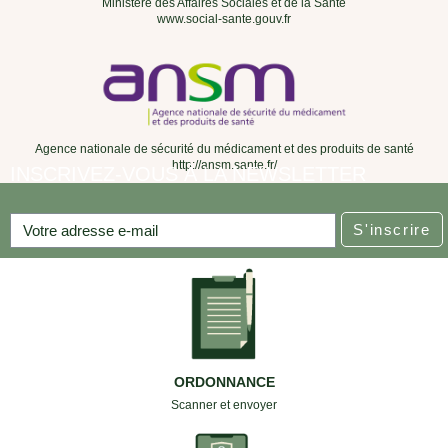
Ministère des Affaires Sociales et de la Santé
www.social-sante.gouv.fr
Agence nationale de sécurité du médicament et des produits de santé
http://ansm.sante.fr/
INSCRIVEZ-VOUS À LA NEWSLETTER
S'inscrire
ORDONNANCE
Scanner et envoyer