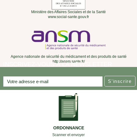
Ministère des Affaires Sociales et de la Santé
www.social-sante.gouv.fr
Agence nationale de sécurité du médicament et des produits de santé
http://ansm.sante.fr/
INSCRIVEZ-VOUS À LA NEWSLETTER
S'inscrire
ORDONNANCE
Scanner et envoyer