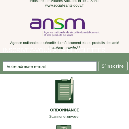
Ministère des Affaires Sociales et de la Santé
www.social-sante.gouv.fr
Agence nationale de sécurité du médicament et des produits de santé
http://ansm.sante.fr/
INSCRIVEZ-VOUS À LA NEWSLETTER
S'inscrire
ORDONNANCE
Scanner et envoyer