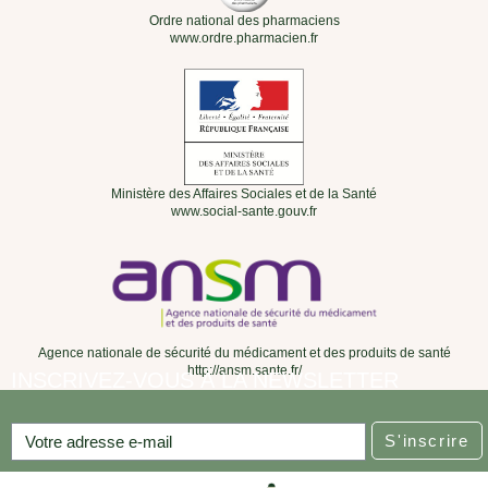
Ordre national des pharmaciens
www.ordre.pharmacien.fr
Ministère des Affaires Sociales et de la Santé
www.social-sante.gouv.fr
Agence nationale de sécurité du médicament et des produits de santé
http://ansm.sante.fr/
INSCRIVEZ-VOUS À LA NEWSLETTER
S'inscrire