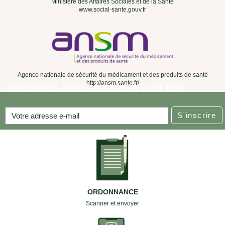
Ministère des Affaires Sociales et de la Santé
www.social-sante.gouv.fr
Agence nationale de sécurité du médicament et des produits de santé
http://ansm.sante.fr/
INSCRIVEZ-VOUS À LA NEWSLETTER
S'inscrire
ORDONNANCE
Scanner et envoyer