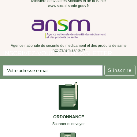
Ministère des Affaires Sociales et de la Santé
www.social-sante.gouv.fr
Agence nationale de sécurité du médicament et des produits de santé
http://ansm.sante.fr/
INSCRIVEZ-VOUS À LA NEWSLETTER
S'inscrire
ORDONNANCE
Scanner et envoyer