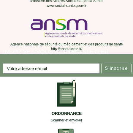
Ministère des Affaires Sociales et de la Santé
www.social-sante.gouv.fr
Agence nationale de sécurité du médicament et des produits de santé
http://ansm.sante.fr/
INSCRIVEZ-VOUS À LA NEWSLETTER
S'inscrire
ORDONNANCE
Scanner et envoyer