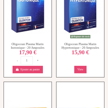
Ajouter au panier
View
Superdiet Sève Impériale Bio -
Maxi flore, 30 comprimés
14,99 €
20 ampoules
24,90 €