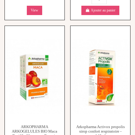
View
Ajouter au panier
ARKOPHARMA
Arkopharma Activox propolis
ARKOGELULES BIO Maca
sirop confort respiratoire -
Bte/40 - Vigueur et Energie
140ml
12,60 €
11,30 €