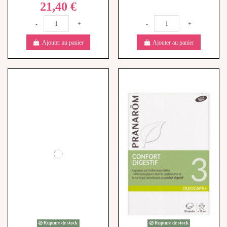
27,90 €
Rupture de stock
Pranarôm Oléocaps+ 3 Confort
Digestif Bio - 30 Capsules
10,50 €
View
View