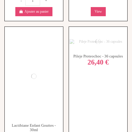
Ajouter au panier
View
Lactibiane Enfant Gouttes -
Pileje Proteochoc - 36 capsules
26,40 €
30ml
21,40 €
-
+
-
+
Ajouter au panier
Ajouter au panier
Rupture de stock
Oxybiane cell protect - 60
gélules