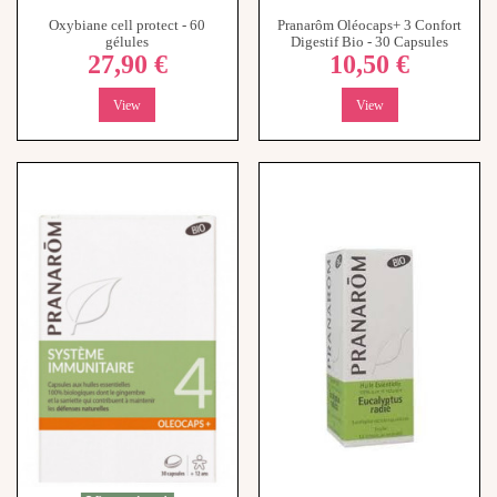
Rupture de stock
Pranarôm Oléocaps+ 4 Système
Pranarôm Huile Essentielle
Immunitaire Bio - 30 Capsules
Eucalyptus Radié Bio - 10 ml
10,60 €
7,80 €
-
+
View
Ajouter au panier