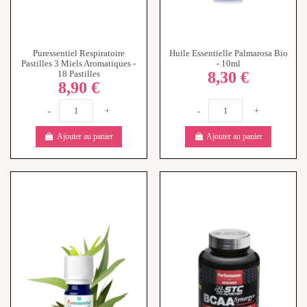
Rupture de stock
Huile Essentielle Eucalyptus
BCAA SYNERGY+ - 120
Radié Bio - 10ml
gélules
6,30 €
29,99 €
-
+
Ajouter au panier
View