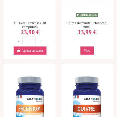
Rupture de stock
BION® 3 Défenses, 30
Boiron Immunité Échinacée -
comprimés
60ml
23,90 €
13,99 €
-
+
Ajouter au panier
View