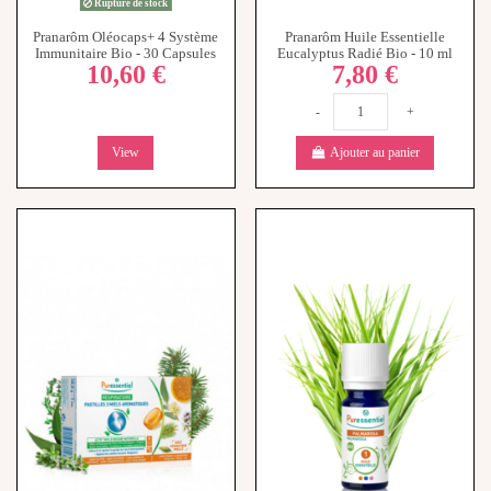
Puressentiel Respiratoire
Huile Essentielle Palmarosa Bio
Pastilles 3 Miels Aromatiques -
- 10ml
8,30 €
18 Pastilles
8,90 €
-
+
-
+
Ajouter au panier
Ajouter au panier