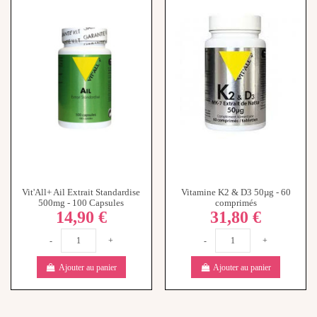
Vit'All+ Ail Extrait Standardise
Vitamine K2 & D3 50µg - 60
500mg - 100 Capsules
comprimés
14,90 €
31,80 €
-
+
-
+
Ajouter au panier
Ajouter au panier
ARS La Réunion
2bis,Avenue Georges Brassens
CS 61002 - 97743 Saint Denis CEDEX
9 02 62 97 90 00
www.lareunion.ars.sante.fr
Ordre national des pharmaciens