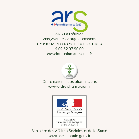
www.ordre.pharmacien.fr
Ministère des Affaires Sociales et de la Santé
www.social-sante.gouv.fr
Agence nationale de sécurité du médicament et des produits de santé
http://ansm.sante.fr/
INSCRIVEZ-VOUS À LA NEWSLETTER
S'inscrire