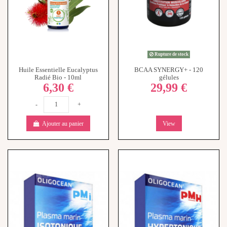
Rupture de stock
Oligocean Plasma Marin
Oligocean Plasma Marin
Isotonique - 20 Ampoules
Hypertonique - 20 Ampoules
17,90 €
15,90 €
-
+