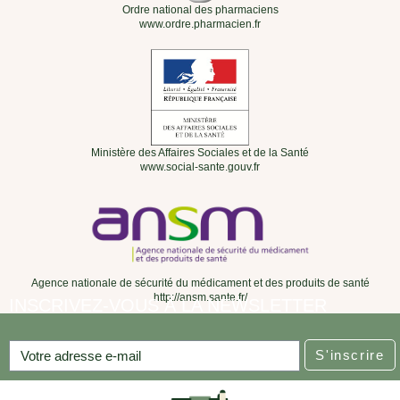
Ordre national des pharmaciens
www.ordre.pharmacien.fr
Ministère des Affaires Sociales et de la Santé
www.social-sante.gouv.fr
Agence nationale de sécurité du médicament et des produits de santé
http://ansm.sante.fr/
INSCRIVEZ-VOUS À LA NEWSLETTER
S'inscrire