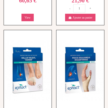
60,65 €
21,90 €
-
+
View
Ajouter au panier