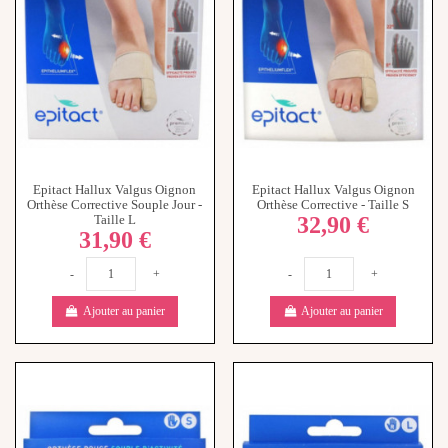
Epitact Hallux Valgus Oignon
Epitact Hallux Valgus Oignon
Orthèse Corrective Souple Jour -
Orthèse Corrective - Taille S
32,90 €
Taille L
31,90 €
-
+
-
+
Ajouter au panier
Ajouter au panier