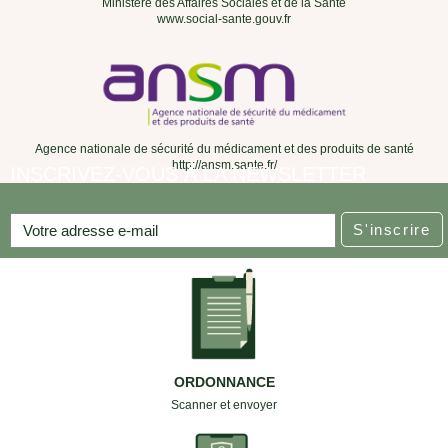
Ministère des Affaires Sociales et de la Santé
www.social-sante.gouv.fr
Agence nationale de sécurité du médicament et des produits de santé
http://ansm.sante.fr/
INSCRIVEZ-VOUS À LA NEWSLETTER
S'inscrire
ORDONNANCE
Scanner et envoyer