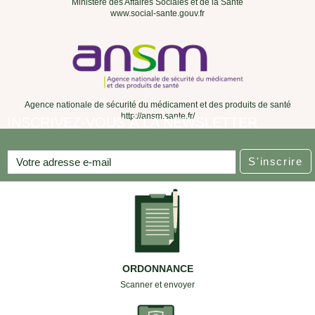
Ministère des Affaires Sociales et de la Santé
www.social-sante.gouv.fr
Agence nationale de sécurité du médicament et des produits de santé
http://ansm.sante.fr/
INSCRIVEZ-VOUS À LA NEWSLETTER
S'inscrire
ORDONNANCE
Scanner et envoyer