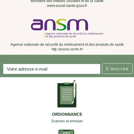
Ministère des Affaires Sociales et de la Santé
www.social-sante.gouv.fr
Agence nationale de sécurité du médicament et des produits de santé
http://ansm.sante.fr/
INSCRIVEZ-VOUS À LA NEWSLETTER
S'inscrire
ORDONNANCE
Scanner et envoyer