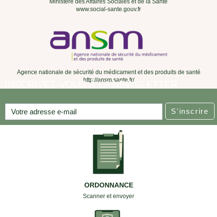
Ministère des Affaires Sociales et de la Santé
www.social-sante.gouv.fr
Agence nationale de sécurité du médicament et des produits de santé
http://ansm.sante.fr/
INSCRIVEZ-VOUS À LA NEWSLETTER
S'inscrire
ORDONNANCE
Scanner et envoyer