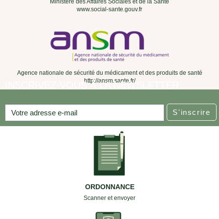
Ministère des Affaires Sociales et de la Santé
www.social-sante.gouv.fr
Agence nationale de sécurité du médicament et des produits de santé
http://ansm.sante.fr/
INSCRIVEZ-VOUS À LA NEWSLETTER
S'inscrire
ORDONNANCE
Scanner et envoyer