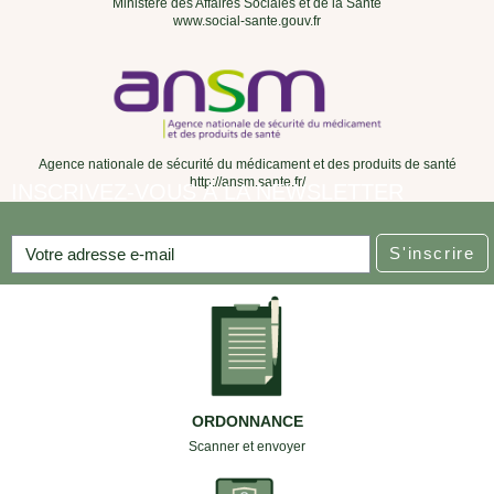
Ministère des Affaires Sociales et de la Santé
www.social-sante.gouv.fr
Agence nationale de sécurité du médicament et des produits de santé
http://ansm.sante.fr/
INSCRIVEZ-VOUS À LA NEWSLETTER
S'inscrire
ORDONNANCE
Scanner et envoyer