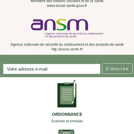
Ministère des Affaires Sociales et de la Santé
www.social-sante.gouv.fr
Agence nationale de sécurité du médicament et des produits de santé
http://ansm.sante.fr/
INSCRIVEZ-VOUS À LA NEWSLETTER
S'inscrire
ORDONNANCE
Scanner et envoyer