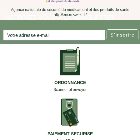
Agence nationale de sécurité du médicament et des produits de santé
http://ansm.sante.fr/
INSCRIVEZ-VOUS À LA NEWSLETTER
S'inscrire
ORDONNANCE
Scanner et envoyer
PAIEMENT SECURISE