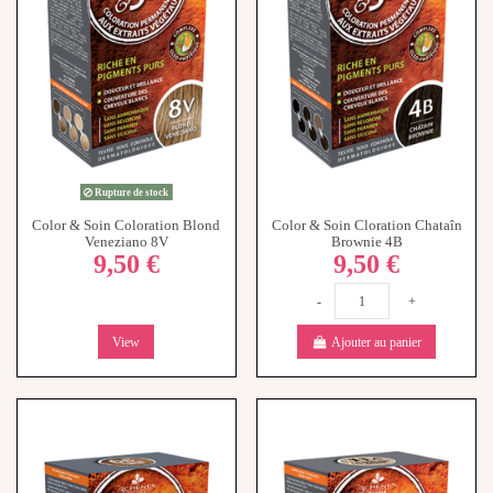
Rupture de stock
Color & Soin Coloration Blond
Color & Soin Cloration Chataîn
Veneziano 8V
Brownie 4B
9,50 €
9,50 €
-
+
View
Ajouter au panier