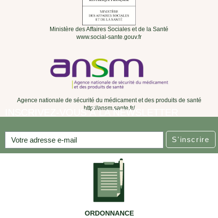
Ministère des Affaires Sociales et de la Santé
www.social-sante.gouv.fr
Agence nationale de sécurité du médicament et des produits de santé
http://ansm.sante.fr/
INSCRIVEZ-VOUS À LA NEWSLETTER
S'inscrire
ORDONNANCE