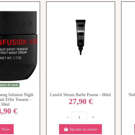
ture de stock
seng Infusion Night
Luxéol Sérum Barbe Pousse - 60ml
Nob
27,90 €
it Effet Tenseur -
50ml
4,90 €
-
+
View
Ajouter au panier