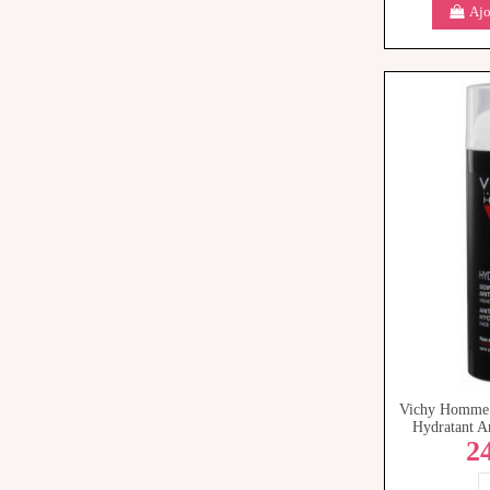
Ajo
Vichy Homme
Hydratant A
2