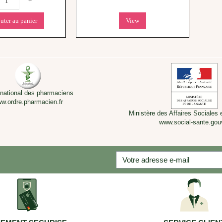
+
uter au panier
View
 national des pharmaciens
w.ordre.pharmacien.fr
Ministère des Affaires Sociales 
www.social-sante.gouv