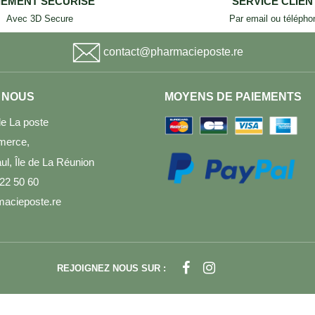
IEMENT SECURISE
SERVICE CLIEN
Avec 3D Secure
Par email ou télépho
contact@pharmacieposte.re
 NOUS
MOYENS DE PAIEMENTS
e La poste
merce,
l, Île de La Réunion
 22 50 60
acieposte.re
REJOIGNEZ NOUS SUR :