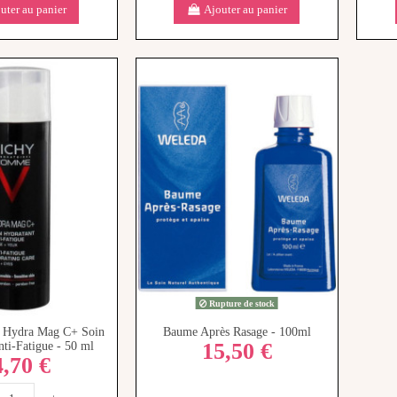
uter au panier
Ajouter au panier
Rupture de stock
 Hydra Mag C+ Soin
Baume Après Rasage - 100ml
15,50 €
nti-Fatigue - 50 ml
4,70 €