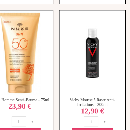
y Homme Sensi-Baume - 75ml
Vichy Mousse à Raser Anti-
23,90 €
Irritations - 200ml
12,90 €
-
+
-
+