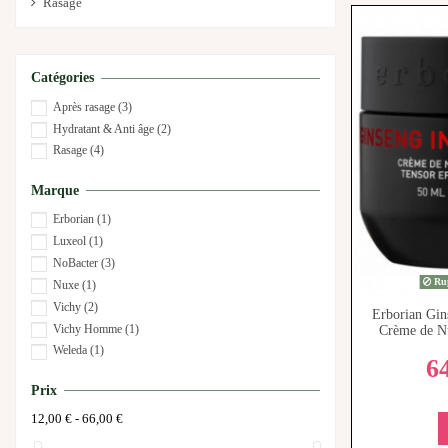
Rasage
Catégories
Après rasage
(3)
Hydratant & Anti âge
(2)
Rasage
(4)
Marque
Erborian
(1)
Luxeol
(1)
NoBacter
(3)
Rup
Nuxe
(1)
Vichy
(2)
Erborian Gin
Vichy Homme
(1)
Crème de Nu
Weleda
(1)
6
Prix
12,00 € - 66,00 €