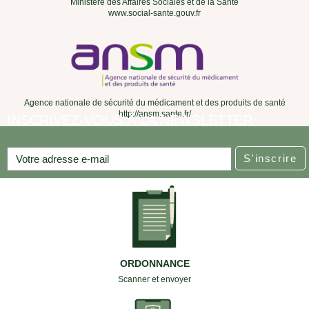
Ministère des Affaires Sociales et de la Santé
www.social-sante.gouv.fr
Agence nationale de sécurité du médicament et des produits de santé
http://ansm.sante.fr/
INSCRIVEZ-VOUS À LA NEWSLETTER
S'inscrire
ORDONNANCE
Scanner et envoyer