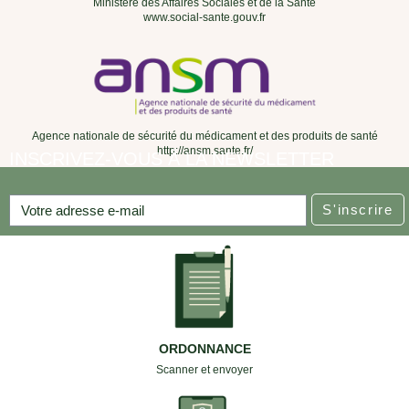
Ministère des Affaires Sociales et de la Santé
www.social-sante.gouv.fr
Agence nationale de sécurité du médicament et des produits de santé
http://ansm.sante.fr/
INSCRIVEZ-VOUS À LA NEWSLETTER
S'inscrire
ORDONNANCE
Scanner et envoyer