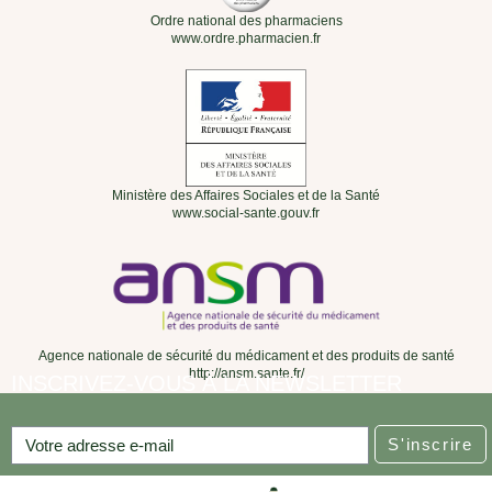
Ordre national des pharmaciens
www.ordre.pharmacien.fr
Ministère des Affaires Sociales et de la Santé
www.social-sante.gouv.fr
Agence nationale de sécurité du médicament et des produits de santé
http://ansm.sante.fr/
INSCRIVEZ-VOUS À LA NEWSLETTER
S'inscrire