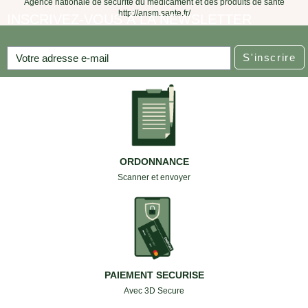
Agence nationale de sécurité du médicament et des produits de santé
http://ansm.sante.fr/
INSCRIVEZ-VOUS À LA NEWSLETTER
S'inscrire
ORDONNANCE
Scanner et envoyer
PAIEMENT SECURISE
Avec 3D Secure