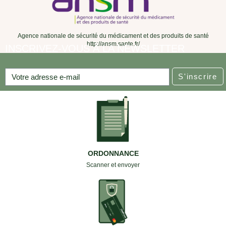
Agence nationale de sécurité du médicament et des produits de santé
http://ansm.sante.fr/
INSCRIVEZ-VOUS À LA NEWSLETTER
S'inscrire
ORDONNANCE
Scanner et envoyer