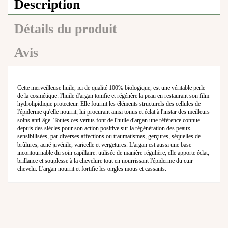
Description
Détails du produit
Avis
Cette merveilleuse huile, ici de qualité 100% biologique, est une véritable perle
de la cosmétique: l'huile d'argan tonifie et régénère la peau en restaurant son film
hydrolipidique protecteur. Elle fournit les éléments structurels des cellules de
l'épiderme qu'elle nourrit, lui procurant ainsi tonus et éclat à l'instar des meilleurs
soins anti-âge. Toutes ces vertus font de l'huile d'argan une référence connue
depuis des siècles pour son action positive sur la régénération des peaux
sensibilisées, par diverses affections ou traumatismes, gerçures, séquelles de
brûlures, acné juvénile, varicelle et vergetures. L'argan est aussi une base
incontournable du soin capillaire: utilisée de manière régulière, elle apporte éclat,
brillance et souplesse à la chevelure tout en nourrissant l'épiderme du cuir
chevelu. L'argan nourrit et fortifie les ongles mous et cassants.