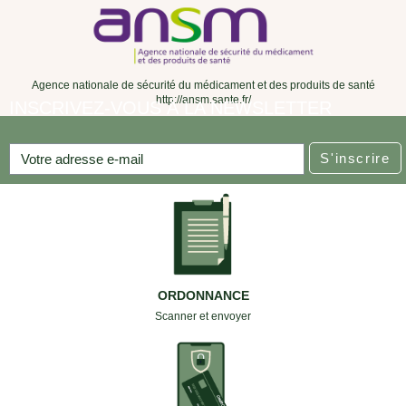
Agence nationale de sécurité du médicament et des produits de santé
http://ansm.sante.fr/
INSCRIVEZ-VOUS À LA NEWSLETTER
S'inscrire
ORDONNANCE
Scanner et envoyer