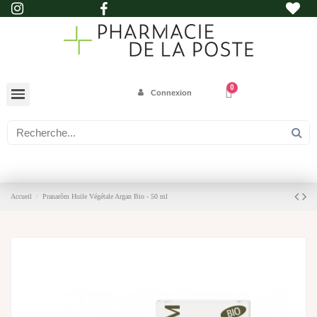
Connexion
Accueil
Pranarôm Huile Végétale Argan Bio - 50 ml