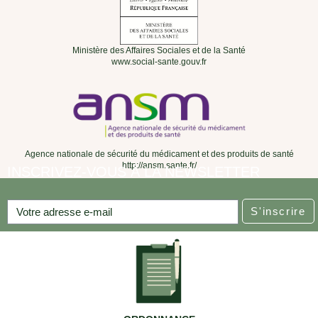
Ministère des Affaires Sociales et de la Santé
www.social-sante.gouv.fr
Agence nationale de sécurité du médicament et des produits de santé
http://ansm.sante.fr/
INSCRIVEZ-VOUS À LA NEWSLETTER
S'inscrire