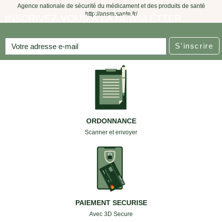
Agence nationale de sécurité du médicament et des produits de santé
http://ansm.sante.fr/
INSCRIVEZ-VOUS À LA NEWSLETTER
S'inscrire
ORDONNANCE
Scanner et envoyer
PAIEMENT SECURISE
Avec 3D Secure