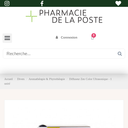
Connexion
Accueil
Divers
Aromathérapie & Phytothérapie
Diffuseur Zen Color Ultrasonique - 1
unité