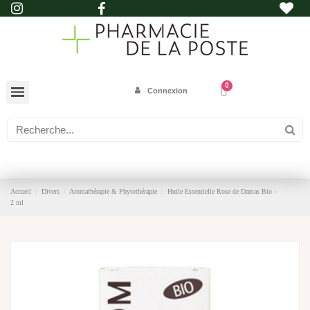
Connexion
Accueil
Divers
Aromathérapie & Phytothérapie
Huile Essentielle Rose de Damas Bio -
2 ml