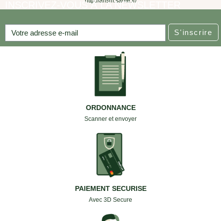
http://ansm.sante.fr/
INSCRIVEZ-VOUS À LA NEWSLETTER
S'inscrire
ORDONNANCE
Scanner et envoyer
PAIEMENT SECURISE
Avec 3D Secure