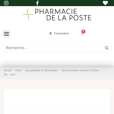
Connexion
Accueil
Divers
Aromathérapie & Phytothérapie
Huile Essentielle Romarin à Cinéole
Bio - 10ml