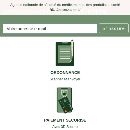
Agence nationale de sécurité du médicament et des produits de santé
http://ansm.sante.fr/
INSCRIVEZ-VOUS À LA NEWSLETTER
S'inscrire
ORDONNANCE
Scanner et envoyer
PAIEMENT SECURISE
Avec 3D Secure