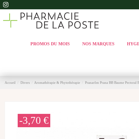
PROMOS DU MOIS
NOS MARQUES
HYGI
Accueil
Divers
Aromathérapie & Phytothérapie
Pranarôm Prana BB Baume Pectoral B
-3,70 €