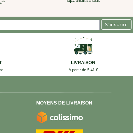
http://ansm.sante.fr/
.fr
S'inscrire
T
LIVRAISON
ne
A partir de 5,41 €
MOYENS DE LIVRAISON