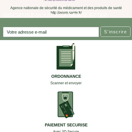
Agence nationale de sécurité du médicament et des produits de santé
http://ansm.sante.fr/
INSCRIVEZ-VOUS À LA NEWSLETTER
S'inscrire
ORDONNANCE
Scanner et envoyer
PAIEMENT SECURISE
Avec 3D Secure