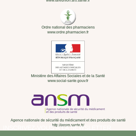
www.lareunion.ars.sante.fr
Ordre national des pharmaciens
www.ordre.pharmacien.fr
Ministère des Affaires Sociales et de la Santé
www.social-sante.gouv.fr
Agence nationale de sécurité du médicament et des produits de santé
http://ansm.sante.fr/
INSCRIVEZ-VOUS À LA NEWSLETTER