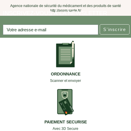
Agence nationale de sécurité du médicament et des produits de santé
http://ansm.sante.fr/
INSCRIVEZ-VOUS À LA NEWSLETTER
S'inscrire
ORDONNANCE
Scanner et envoyer
PAIEMENT SECURISE
Avec 3D Secure