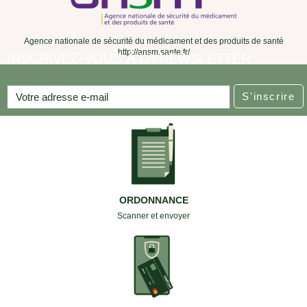
Agence nationale de sécurité du médicament et des produits de santé
http://ansm.sante.fr/
INSCRIVEZ-VOUS À LA NEWSLETTER
S'inscrire
ORDONNANCE
Scanner et envoyer