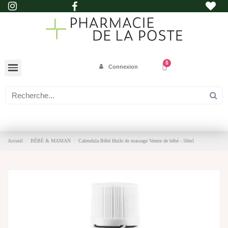
Connexion
Accueil
BÉBÉ & MAMAN
Calendula Bébé Huile de massage Ventre de bébé - 50ml