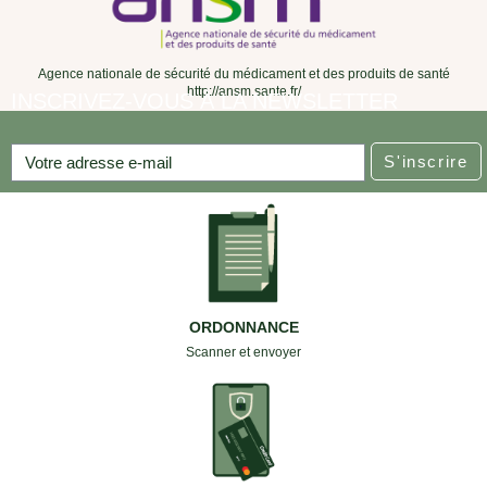
Agence nationale de sécurité du médicament et des produits de santé
http://ansm.sante.fr/
INSCRIVEZ-VOUS À LA NEWSLETTER
S'inscrire
ORDONNANCE
Scanner et envoyer