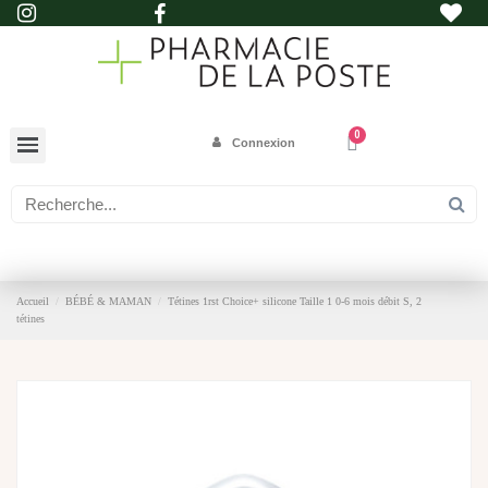
Connexion
Accueil
BÉBÉ & MAMAN
Tétines 1rst Choice+ silicone Taille 1 0-6 mois débit S, 2
tétines