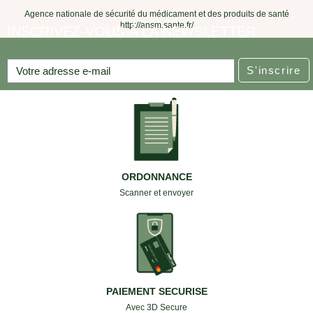
Agence nationale de sécurité du médicament et des produits de santé
http://ansm.sante.fr/
INSCRIVEZ-VOUS À LA NEWSLETTER
S'inscrire
ORDONNANCE
Scanner et envoyer
PAIEMENT SECURISE
Avec 3D Secure