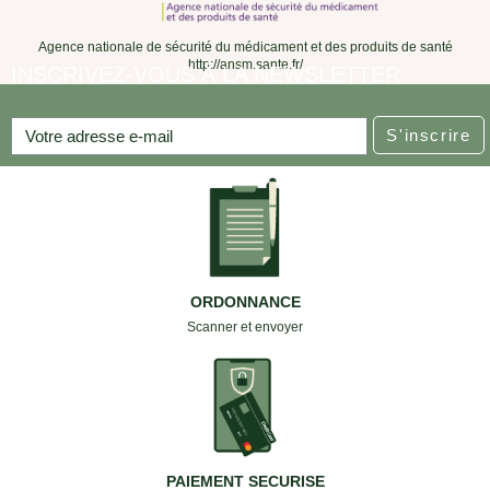
Agence nationale de sécurité du médicament et des produits de santé
http://ansm.sante.fr/
INSCRIVEZ-VOUS À LA NEWSLETTER
S'inscrire
ORDONNANCE
Scanner et envoyer
PAIEMENT SECURISE