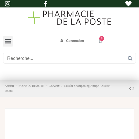
Connexion
Accueil
SOINS & BEAUTÉ
Cheveux
Luxéol Shampooing Antipelliculaire -
200ml